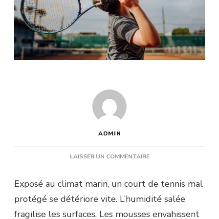
ADMIN
SUR
LAISSER UN COMMENTAIRE
QUELS
TRAITEMENTS
Exposé au climat marin, un court de tennis mal
SPÉCIFIQUES
protégé se détériore vite. L’humidité salée
APPLIQUER
LORS
fragilise les surfaces. Les mousses envahissent
DE