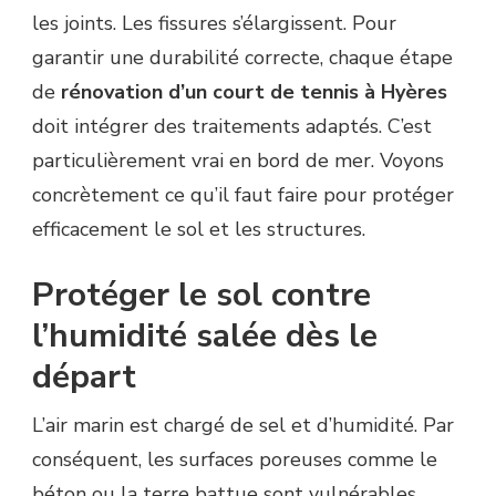
les joints. Les fissures s’élargissent. Pour
LA
RÉNOVATION
garantir une durabilité correcte, chaque étape
D’UN
de
rénovation d’un court de tennis à Hyères
COURT
DE
doit intégrer des traitements adaptés. C’est
TENNIS
particulièrement vrai en bord de mer. Voyons
À
HYÈRES
concrètement ce qu’il faut faire pour protéger
SOUMIS
efficacement le sol et les structures.
À
L’HUMIDITÉ
EN
Protéger le sol contre
BORD
l’humidité salée dès le
DE
MER
départ
?
L’air marin est chargé de sel et d’humidité. Par
conséquent, les surfaces poreuses comme le
béton ou la terre battue sont vulnérables.