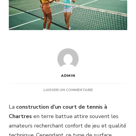
ADMIN
SUR
LAISSER UN COMMENTAIRE
EST-
CE
La
construction d’un court de tennis à
QUE
Chartres
en terre battue attire souvent les
LA
CONSTRUCTION
amateurs recherchant confort de jeu et qualité
D’UN
technique. Cependant, ce type de surface
COURT