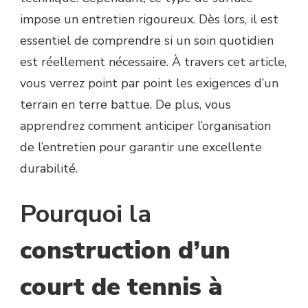
DE
impose un entretien rigoureux. Dès lors, il est
TENNIS
essentiel de comprendre si un soin quotidien
À
CHARTRES
est réellement nécessaire. À travers cet article,
EN
vous verrez point par point les exigences d’un
TERRE
BATTUE
terrain en terre battue. De plus, vous
NÉCESSITE
apprendrez comment anticiper l’organisation
UN
ENTRETIEN
de l’entretien pour garantir une excellente
QUOTIDIEN
durabilité.
SPÉCIFIQUE
?
Pourquoi la
construction d’un
court de tennis à