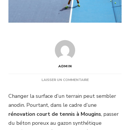
ADMIN
SUR
LAISSER UN COMMENTAIRE
QUELS
AVANTAGES
Changer la surface d’un terrain peut sembler
À
anodin. Pourtant, dans le cadre d’une
PASSER
DU
rénovation court de tennis à Mougins
, passer
BÉTON
du béton poreux au gazon synthétique
POREUX
AU