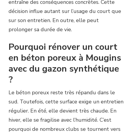
entraîne des conséquences concrètes. Cette
GAZON
décision influe autant sur l’usage du court que
SYNTHÉTIQUE
LORS
sur son entretien. En outre, elle peut
D’UNE
prolonger sa durée de vie.
RÉNOVATION
COURT
DE
Pourquoi rénover un court
TENNIS
À
en béton poreux à Mougins
MOUGINS
avec du gazon synthétique
?
?
Le béton poreux reste très répandu dans le
sud. Toutefois, cette surface exige un entretien
régulier. En été, elle devient très chaude. En
hiver, elle se fragilise avec l’humidité. C’est
pourquoi de nombreux clubs se tournent vers