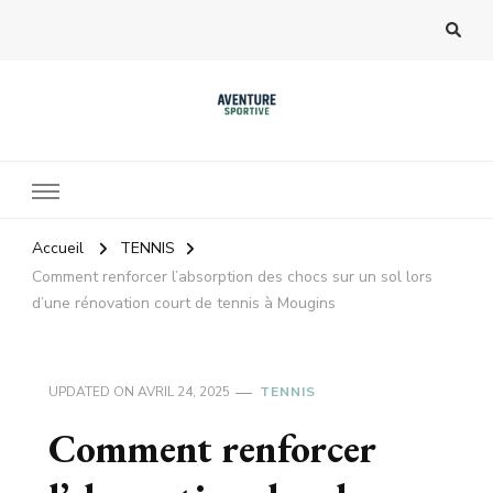
Accueil
TENNIS
Comment renforcer l’absorption des chocs sur un sol lors
d’une rénovation court de tennis à Mougins
UPDATED ON
AVRIL 24, 2025
TENNIS
Comment renforcer