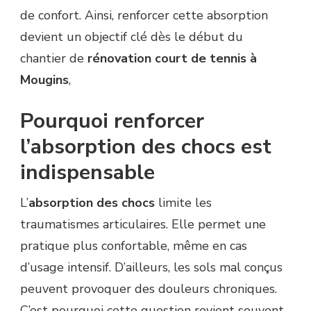
COURT
de confort. Ainsi, renforcer cette absorption
DE
TENNIS
devient un objectif clé dès le début du
À
chantier de
rénovation court de tennis à
MOUGINS
Mougins
,
Pourquoi renforcer
l’absorption des chocs est
indispensable
L’
absorption des chocs
limite les
traumatismes articulaires. Elle permet une
pratique plus confortable, même en cas
d’usage intensif. D’ailleurs, les sols mal conçus
peuvent provoquer des douleurs chroniques.
C’est pourquoi cette question revient souvent