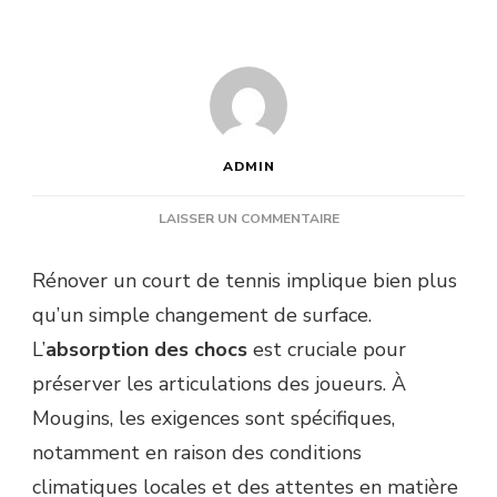
ADMIN
SUR
LAISSER UN COMMENTAIRE
COMMENT
RENFORCER
Rénover un court de tennis implique bien plus
L’ABSORPTION
qu’un simple changement de surface.
DES
CHOCS
L’
absorption des chocs
est cruciale pour
SUR
préserver les articulations des joueurs. À
UN
SOL
Mougins, les exigences sont spécifiques,
LORS
notamment en raison des conditions
D’UNE
RÉNOVATION
climatiques locales et des attentes en matière