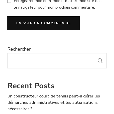
Enregistrer mon nom, mon e-mail et mon site dans
le navigateur pour mon prochain commentaire.
Rechercher
R
Recent Posts
Un constructeur court de tennis peut-il gérer les
démarches administratives et les autorisations
nécessaires ?