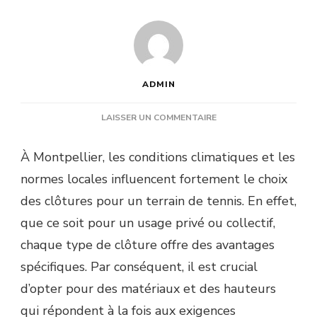
ADMIN
SUR
LAISSER UN COMMENTAIRE
QUELS
TYPES
À Montpellier, les conditions climatiques et les
DE
normes locales influencent fortement le choix
CLÔTURES
CONVIENNENT
des clôtures pour un terrain de tennis. En effet,
LE
que ce soit pour un usage privé ou collectif,
MIEUX
À
chaque type de clôture offre des avantages
LA
spécifiques. Par conséquent, il est crucial
CONSTRUCTION
D’UN
d’opter pour des matériaux et des hauteurs
COURT
qui répondent à la fois aux exigences
DE