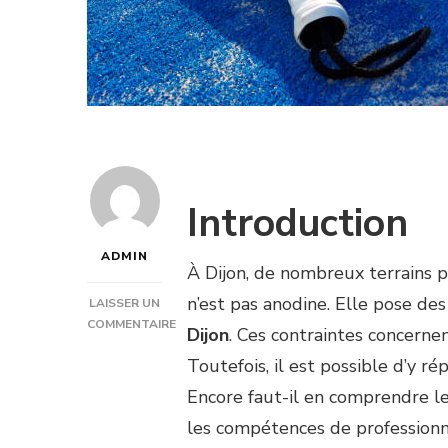
Introduction
ADMIN
À Dijon, de nombreux terrains p
n’est pas anodine. Elle pose des
LAISSER UN
COMMENTAIRE
Dijon
. Ces contraintes concernent
SUR
Toutefois, il est possible d’y 
EST-
CE
Encore faut-il en comprendre le
QUE
les compétences de professionn
LES