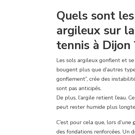
SOLS
ARGILEUX
Quels sont les 
COMPLIQUENT
LA
argileux sur l
CONSTRUCTION
COURT
DE
tennis à Dijon 
TENNIS
À
DIJON
Les sols argileux gonflent et se
?
bougent plus que d’autres type
gonflement”, crée des instabili
sont pas anticipés.
De plus, l’argile retient l’eau. C
peut rester humide plus longte
C’est pour cela que, lors d’une
des fondations renforcées. Un 