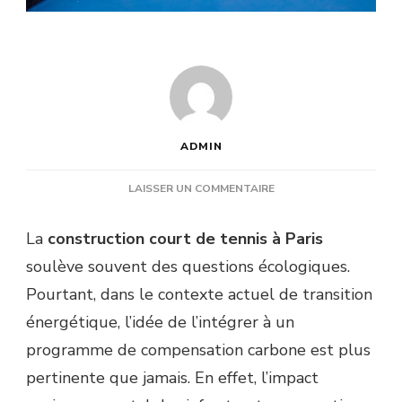
ADMIN
SUR
LAISSER UN COMMENTAIRE
EST-
CE
La
construction court de tennis à Paris
QUE
soulève souvent des questions écologiques.
LA
CONSTRUCTION
Pourtant, dans le contexte actuel de transition
COURT
énergétique, l’idée de l’intégrer à un
DE
TENNIS
programme de compensation carbone est plus
À
pertinente que jamais. En effet, l’impact
PARIS
PEUT