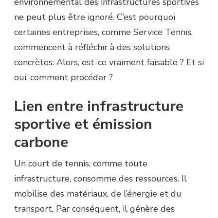
environnemental des infrastructures sportives
FAIRE
ne peut plus être ignoré. C’est pourquoi
PARTIE
D’UN
certaines entreprises, comme Service Tennis,
PROGRAMME
commencent à réfléchir à des solutions
DE
COMPENSATION
concrètes. Alors, est-ce vraiment faisable ? Et si
CARBONE
oui, comment procéder ?
?
Lien entre infrastructure
sportive et émission
carbone
Un court de tennis, comme toute
infrastructure, consomme des ressources. Il
mobilise des matériaux, de l’énergie et du
transport. Par conséquent, il génère des