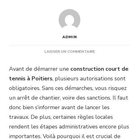
ADMIN
SUR
LAISSER UN COMMENTAIRE
QUELLES
AUTORISATIONS
Avant de démarrer une
construction court de
SONT
tennis à Poitiers
, plusieurs autorisations sont
NÉCESSAIRES
AVANT
obligatoires. Sans ces démarches, vous risquez
DE
un arrêt de chantier, voire des sanctions. Il faut
LANCER
UNE
donc bien s’informer avant de lancer les
CONSTRUCTION
travaux. De plus, certaines règles locales
COURT
DE
rendent les étapes administratives encore plus
TENNIS
importantes. Voilà pourquoi il est crucial de
À