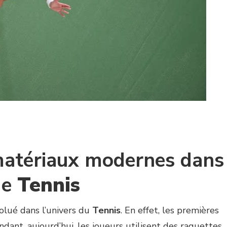
 matériaux modernes dans
de
Tennis
lué dans l’univers du
Tennis
. En effet, les premières
dant, aujourd’hui, les joueurs utilisent des raquettes