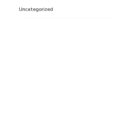
Uncategorized