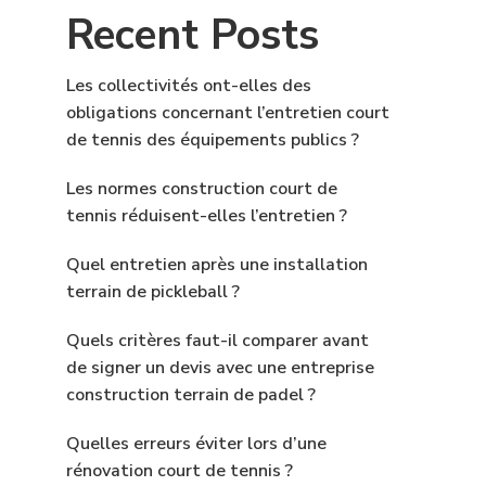
Recent Posts
Les collectivités ont-elles des
obligations concernant l’entretien court
de tennis des équipements publics ?
Les normes construction court de
tennis réduisent-elles l’entretien ?
Quel entretien après une installation
terrain de pickleball ?
Quels critères faut-il comparer avant
de signer un devis avec une entreprise
construction terrain de padel ?
Quelles erreurs éviter lors d’une
rénovation court de tennis ?