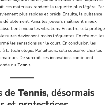
ait, ces matériaux rendent la raquette plus légère. Par
ennent plus rapides et précis. Ensuite, la puissance
idérablement. Ainsi, les joueurs maîtrisent mieux
 absorbent mieux les vibrations. En outre, cela protège
s blessures deviennent moins fréquentes. En résumé, les
mé les sensations sur le court. En conclusion, les
à la technologie. Par ailleurs, cela s’observe chez les
mateurs. De surcroît, ces innovations continuent
 monde du
Tennis
.
s de
Tennis
, désormais
s et protectrices