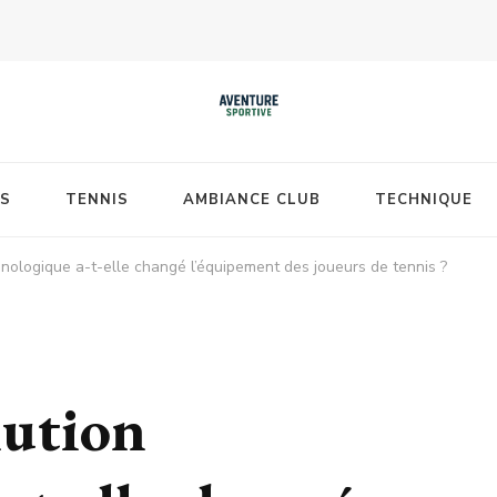
S
TENNIS
AMBIANCE CLUB
TECHNIQUE
nologique a-t-elle changé l’équipement des joueurs de tennis ?
lution