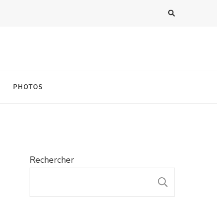
PHOTOS
Rechercher
RECHER