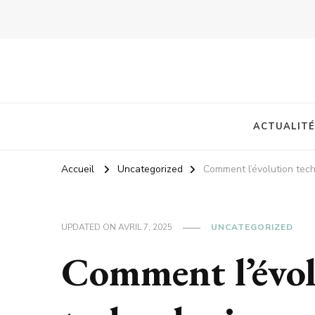
ACTUALITÉ
Accueil
Uncategorized
Comment l’évolution tech
UPDATED ON
AVRIL 7, 2025
UNCATEGORIZED
Comment l’évo