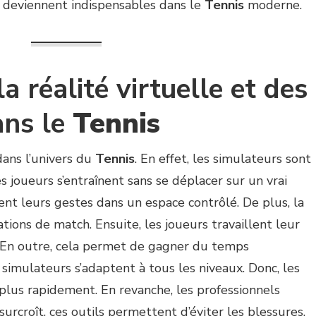
s deviennent indispensables dans le
Tennis
moderne.
la réalité virtuelle et des
ans le
Tennis
 dans l’univers du
Tennis
. En effet, les simulateurs sont
les joueurs s’entraînent sans se déplacer sur un vrai
ent leurs gestes dans un espace contrôlé. De plus, la
ations de match. Ensuite, les joueurs travaillent leur
. En outre, cela permet de gagner du temps
s simulateurs s’adaptent à tous les niveaux. Donc, les
lus rapidement. En revanche, les professionnels
surcroît, ces outils permettent d’éviter les blessures.