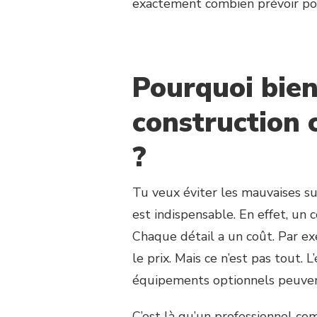
exactement combien prévoir po
SUR
POURQUOI
ENTREPRENDRE
LA
CONSTRUCTION
Pourquoi bien
COURT
DE
construction 
TENNIS
AUXERRE
POUR
?
UNE
RÉSIDENCE
PRIVÉE
Tu veux éviter les mauvaises sur
?
est indispensable. En effet, un
Chaque détail a un coût. Par e
le prix. Mais ce n’est pas tout. 
équipements optionnels peuvent
C’est là qu’un professionnel 