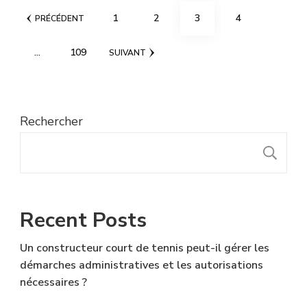
Pagination
PAGE
PAGE
PAGE
PAGE
1
2
3
4
PRÉCÉDENT
des
PAGE
…
109
SUIVANT
publications
Rechercher
R
Recent Posts
Un constructeur court de tennis peut-il gérer les
démarches administratives et les autorisations
nécessaires ?