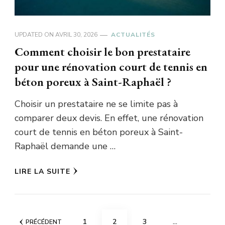
UPDATED ON
AVRIL 30, 2026
ACTUALITÉS
Comment choisir le bon prestataire
pour une rénovation court de tennis en
béton poreux à Saint-Raphaël ?
Choisir un prestataire ne se limite pas à
comparer deux devis. En effet, une rénovation
court de tennis en béton poreux à Saint-
Raphaël demande une …
LIRE LA SUITE
Pagination
PAGE
PAGE
PAGE
1
2
3
…
PRÉCÉDENT